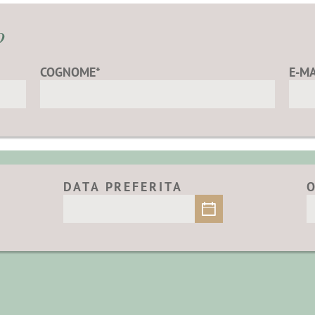
o
COGNOME*
E-MA
DATA PREFERITA