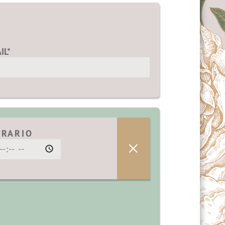
IL*
ORARIO