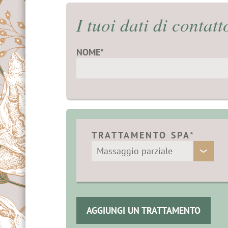
 & Contatti
re
I tuoi dati di contatt
 a Merano
NOME*
oni & Alpinismo
in bicicletta
 golf a Merano
TRATTAMENTO SPA*
AGGIUNGI UN TRATTAMENTO