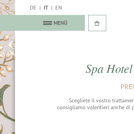
DE
IT
EN
MENÜ
Spa Hotel
 ricco di storia
 delle Rose
PRE
& Suite
Scegliete il vostro trattamen
consigliamo volentieri anche di 
a immagini
 & Last minute
egalo
inclusi