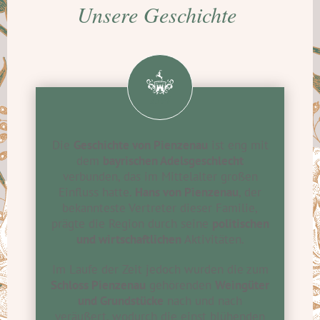
Unsere Geschichte
1394
Die
Geschichte von Pienzenau
ist eng mit
dem
bayrischen Adelsgeschlecht
verbunden, das im Mittelalter großen
Einfluss hatte.
Hans von Pienzenau
, der
bekannteste Vertreter dieser Familie,
prägte die Region durch seine
politischen
und wirtschaftlichen
Aktivitäten.
Im Laufe der Zeit jedoch wurden die zum
Schloss Pienzenau
gehörenden
Weingüter
und Grundstücke
nach und nach
veräußert, wodurch die einst blühenden