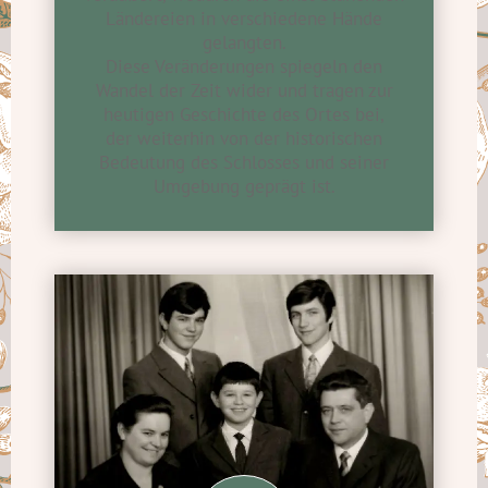
Ländereien in verschiedene Hände
gelangten.
Diese Veränderungen spiegeln den
Wandel der Zeit wider und tragen zur
heutigen Geschichte des Ortes bei,
der weiterhin von der historischen
Bedeutung des Schlosses und seiner
Umgebung geprägt ist.