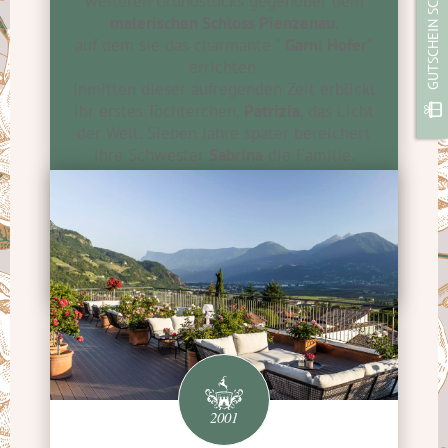
GUTSCHEIN SCHENKEN
weiteren Grundstücks gegenüber dem
malerischen Schloss Pienzenau
,
auf dem sie das charmante "
Garni Hofer
"
errichten.
Inmitten dieser aufregenden Zeit erblickt
ihr erstes Töchterchen,
Patrizia
, das Licht
der Welt. Sieben Jahre später bereichert
ihre Schwester
Sabrina
die Familie.
Das Ehepaar widmet sich mit
Leidenschaft der Führung
sowohl des
Hotels als auch des Garni und schafft so
einen
Ort der Gastlichkeit und des
Wohlbefindens.
2001