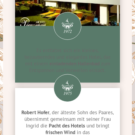
1972
Es entfaltet sich ein kleines,
bezauberndes und elegantes Hotel, das
mit einem
einladenden Hallenbad
zum
Entspannen und Verweilen einlädt.
1975
Robert Hofer
, der älteste Sohn des Paares,
übernimmt gemeinsam mit seiner Frau
Ingrid die
Pacht des Hotels
und bringt
frischen Wind
in das