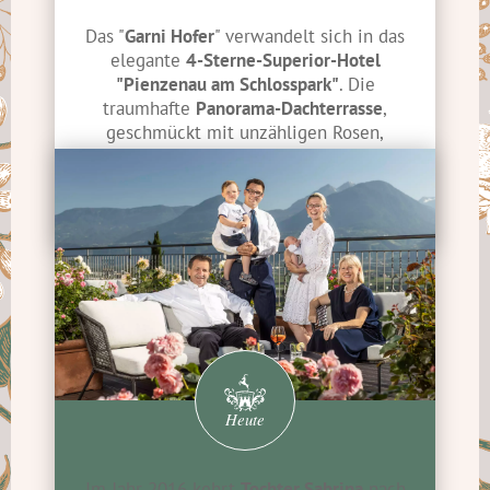
Das "
Garni Hofer
" verwandelt sich in das
elegante
4-Sterne-Superior-Hotel
"Pienzenau am Schlosspark"
. Die
traumhafte
Panorama-Dachterrasse
,
geschmückt mit unzähligen Rosen,
eröffnet einen atemberaubenden Ausblick
auf das malerische Etschtal und die
charmante
Kurstadt Meran
.
Heute
Im Jahr 2016 kehrt
Tochter Sabrina
nach