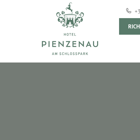
+
RICH