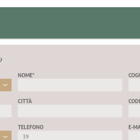
o
NOME*
COG
CITTÀ
COD
TELEFONO
E-MA