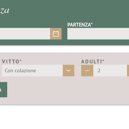
nza
PARTENZA*
VITTO*
ADULTI*
A