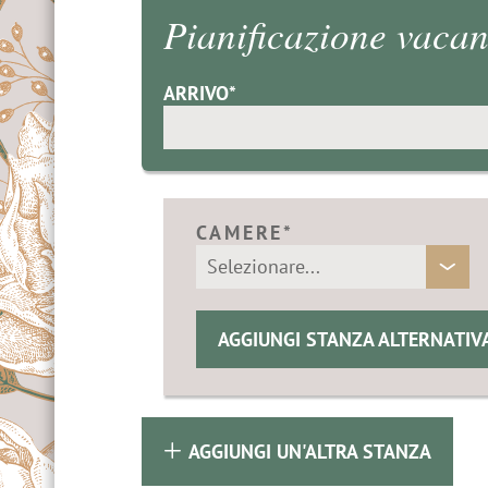
 & Contatti
Pianificazione vaca
re
 a Merano
ARRIVO*
oni & Alpinismo
in bicicletta
CAMERE*
 golf a Merano
AGGIUNGI STANZA ALTERNATIV
AGGIUNGI UN'ALTRA STANZA