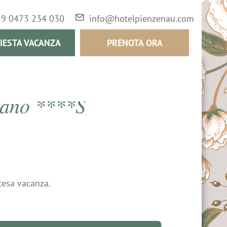
39 0473 234 030
info@hotelpienzenau.com
IESTA VACANZA
PRENOTA ORA
rano ****S
ttesa vacanza.