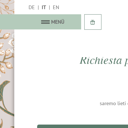
DE
IT
EN
MENÜ
Richiesta
 ricco di storia
 delle Rose
& Suite
a immagini
saremo lieti 
 & Last minute
egalo
inclusi