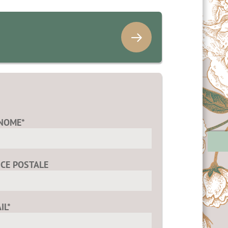
NOME*
ICE POSTALE
IL*