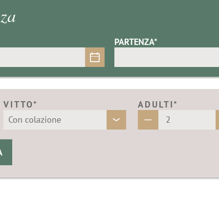
nza
PARTENZA*
VITTO*
ADULTI*
A