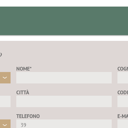
o
NOME*
COG
CITTÀ
COD
TELEFONO
E-MA