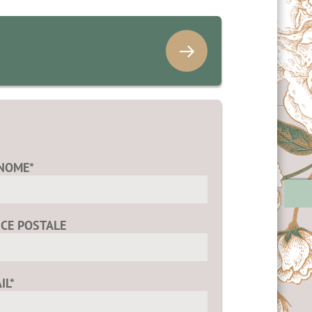
NOME*
ICE POSTALE
IL*