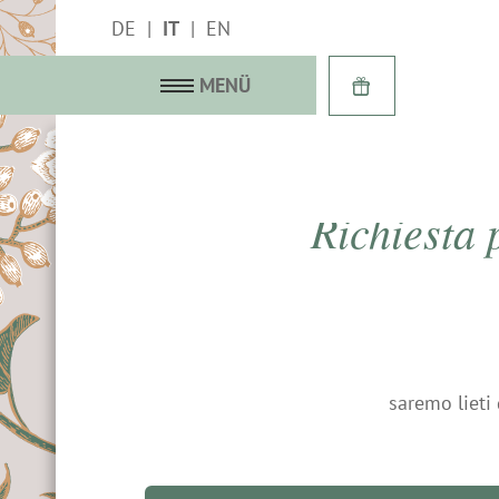
DE
IT
EN
MENÜ
Richiesta
 ricco di storia
 delle Rose
& Suite
a immagini
saremo lieti 
 & Last minute
egalo
inclusi