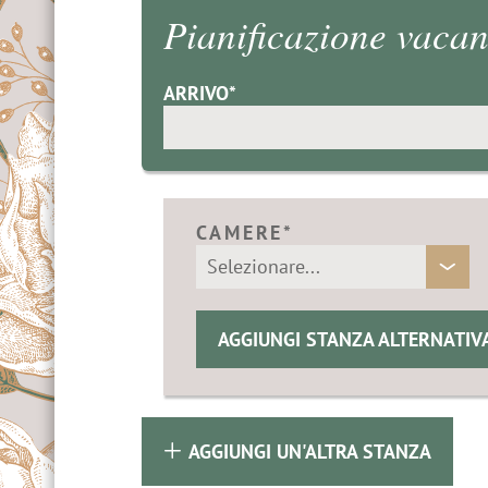
 & Contatti
Pianificazione vaca
re
 a Merano
ARRIVO*
oni & Alpinismo
in bicicletta
CAMERE*
 golf a Merano
AGGIUNGI STANZA ALTERNATIV
AGGIUNGI UN'ALTRA STANZA