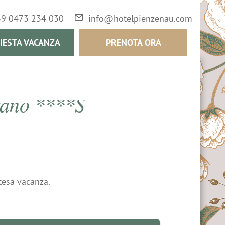
39 0473 234 030
info@hotelpienzenau.com
IESTA VACANZA
PRENOTA ORA
rano ****S
ttesa vacanza.