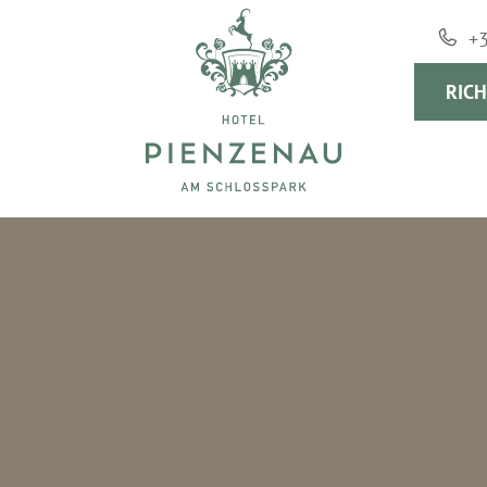
+
RICH