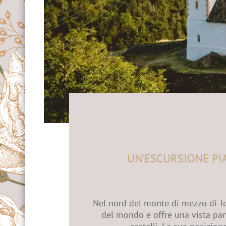
 & Contatti
re
 a Merano
oni & Alpinismo
in bicicletta
 golf a Merano
UN’ESCURSIONE PIA
Nel nord del monte di mezzo di Tes
del mondo e offre una vista pan