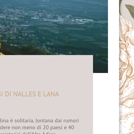
I DI NALLES E LANA
ina è solitaria, lontana dai rumori
vedere non meno di 20 paesi e 40