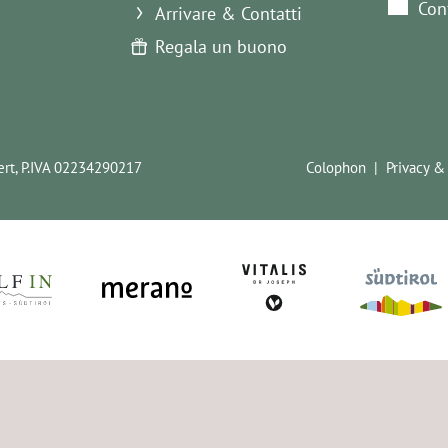
Con
Arrivare & Contatti
Regala un buono
rt,
P.IVA 02234290217
Colophon
Privacy &