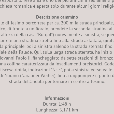
e esposta lo rese anche uno dei più antichi insediamenti pr
chiesa romanica è aperta solo durante alcuni giorni religi
Descrizione cammino
le di Tesimo percorrete per ca. 200 m la strada principale,
o, di fronte a un fioraio, prendete la seconda stradina all
l’altezza della casa “Burgal”) nuovamente a sinistra, segue
rcorrete una stradina stretta fino alla strada asfaltata, gi
da principale, poi a sinistra salendo la strada sterrata fino
le della Palade. Qui, sulla larga strada sterrata, ha inizio 
vanni Paolo II, fiancheggiato da sette stazioni di bronzo, c
 una collina caratterizzata da insediamenti preistorici. Go
discesa ripida, indicazioni “Nr 5”, poi a sinistra verso valle
 di Narano (Narauner Weiher), fino a raggiungere il punto di
strada dell’andata per tornare in centro a Tesimo.
Informazioni
Durata: 1:48 h
Lunghezza: 6,171 km