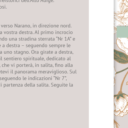
eistorici dell'Alto Adige.
osi.
 verso Narano, in direzione nord.
a vostra destra. Al primo incrocio
ndo una stradina sterrata “Nr 1A” e
rate a destra – seguendo sempre le
 a uno stagno. Ora girate a destra,
il sentiero spirituale, dedicato al
he vi porterà, in salita, fino alla
detevi il panorama meraviglioso. Sul
 seguendo le indicazioni “Nr 7”,
 partenza della salita. Seguite la