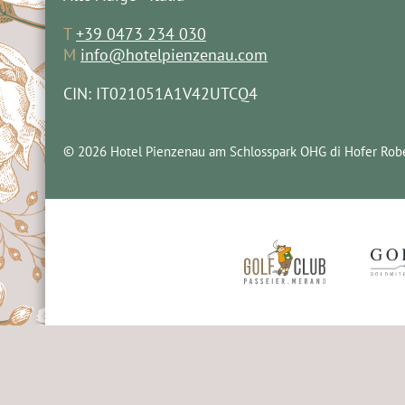
T
+39 0473 234 030
M
info@hotelpienzenau.com
CIN: IT021051A1V42UTCQ4
© 2026 Hotel Pienzenau am Schlosspark OHG di Hofer Robe