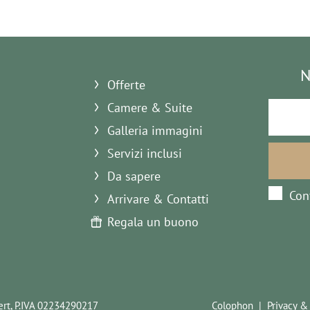
N
Offerte
Camere & Suite
Galleria immagini
Servizi inclusi
Da sapere
Con
Arrivare & Contatti
Regala un buono
rt,
P.IVA 02234290217
Colophon
Privacy &