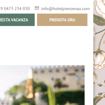
39 0473 234 030
info@hotelpienzenau.com
IESTA VACANZA
PRENOTA ORA