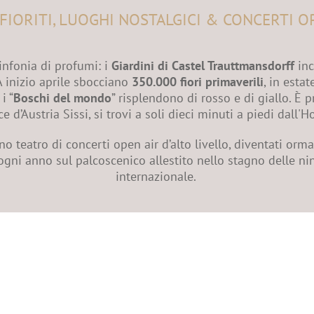
FIORITI, LUOGHI NOSTALGICI & CONCERTI O
infonia di profumi: i
Giardini di Castel Trauttmansdorff
inc
 A inizio aprile sbocciano
350.000 fiori primaverili
, in esta
i “
Boschi del mondo
” risplendono di rosso e di giallo. È 
e d’Austria Sissi, si trovi a soli dieci minuti a piedi dall
o teatro di concerti open air d’alto livello, diventati orm
 ogni anno sul palcoscenico allestito nello stagno delle n
internazionale.