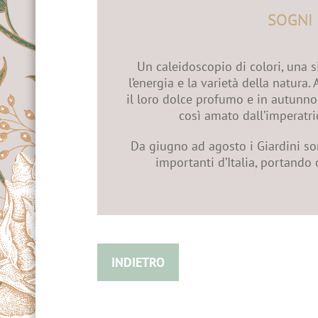
SOGNI 
Un caleidoscopio di colori, una s
l’energia e la varietà della natura.
il loro dolce profumo e in autunno 
così amato dall’imperatric
Da giugno ad agosto i Giardini son
importanti d’Italia, portando
INDIETRO