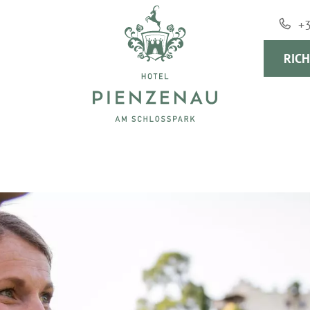
+
RICH