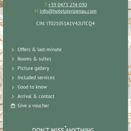
T
+39 0473 234 030
M
info@hotelpienzenau.com
CIN: IT021051A1V42UTCQ4
Offers & last-minute
Rooms & suites
Picture gallery
Included services
Good to know
Arrival & contact
Give a voucher
DON'T MISS ANYTHING...