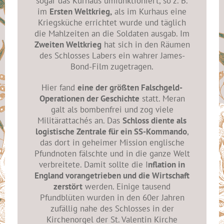
sogar das Kurhaus umfunktioniert, so z. B.
im
Ersten Weltkrieg,
als im Kurhaus eine
Kriegsküche errichtet wurde und täglich
die Mahlzeiten an die Soldaten ausgab. Im
Zweiten Weltkrieg
hat sich in den Räumen
des Schlosses Labers ein wahrer James-
Bond-Film zugetragen.
Hier fand
eine der größten Falschgeld-
Operationen der Geschichte
statt. Meran
galt als bombenfrei und zog viele
Militärattachés an. Das
Schloss diente als
logistische Zentrale für ein SS-Kommando
,
das dort in geheimer Mission englische
Pfundnoten fälschte und in die ganze Welt
verbreitete. Damit sollte die I
nflation in
England vorangetrieben und die Wirtschaft
zerstört
werden. Einige tausend
Pfundblüten wurden in den 60er Jahren
zufällig nahe des Schlosses in der
Kirchenorgel der St. Valentin Kirche