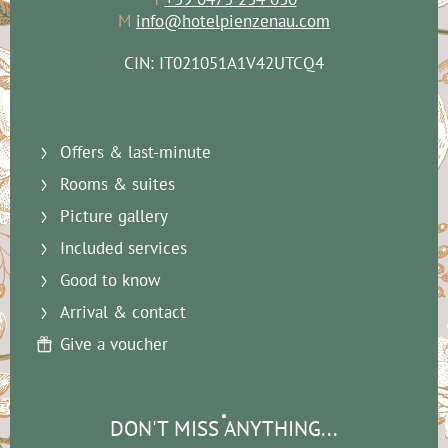
M
info@hotelpienzenau.com
CIN: IT021051A1V42UTCQ4
Offers & last-minute
Rooms & suites
Picture gallery
Included services
Good to know
Arrival & contact
Give a voucher
DON'T MISS ANYTHING...