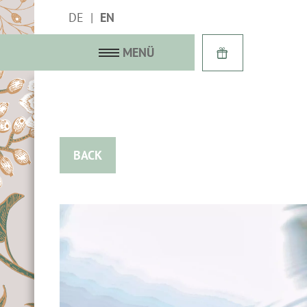
DE
EN
MENÜ
with history
BACK
f terrace
 suites
gallery
 last-minute
 services