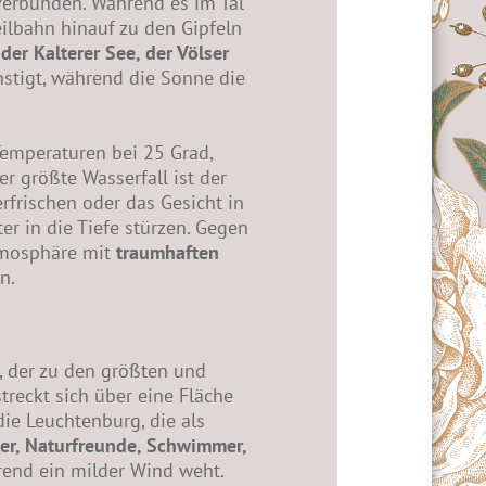
verbunden. Während es im Tal
eilbahn hinauf zu den Gipfeln
er Kalterer See, der Völser
nstigt, während die Sonne die
Temperaturen bei 25 Grad,
 größte Wasserfall ist der
rfrischen oder das Gesicht in
r in die Tiefe stürzen. Gegen
tmosphäre mit
traumhaften
n.
, der zu den größten und
treckt sich über eine Fläche
die Leuchtenburg, die als
r, Naturfreunde, Schwimmer,
rend ein milder Wind weht.