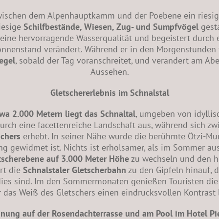
zwischen dem Alpenhauptkamm und der Poebene ein riesige
riesige
Schilfbestände, Wiesen, Zug- und Sumpfvögel
gesta
 eine hervorragende Wasserqualität und begeistert durch
onnenstand verändert. Während er in den Morgenstunden ti
egel
, sobald der Tag voranschreitet, und verändert am Ab
Aussehen.
Gletschererlebnis im Schnalstal
a 2.000 Metern liegt das Schnaltal
, umgeben von idyllis
durch eine facettenreiche Landschaft aus, während sich 
schers
erhebt. In seiner Nähe wurde die berühmte Ötzi-Mu
ung gewidmet ist. Nichts ist erholsamer, als im Sommer a
tscherebene auf 3.000 Meter Höhe
zu wechseln und den her
rt die
Schnalstaler Gletscherbahn
zu den Gipfeln hinauf, d
dies sind. Im den Sommermonaten genießen Touristen die 
r das Weiß des Gletschers einen eindrucksvollen Kontrast b
nung auf der Rosendachterrasse und am Pool im Hotel P