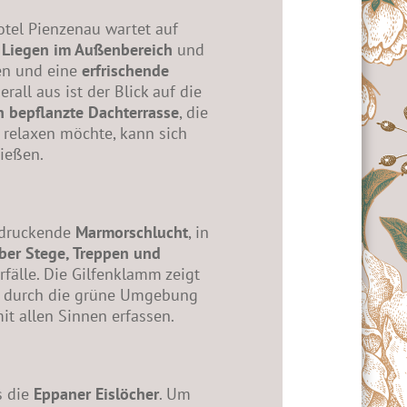
otel Pienzenau wartet auf
 Liegen im Außenbereich
und
en und eine
erfrischende
all aus ist der Blick auf die
 bepflanzte Dachterrasse
, die
 relaxen möchte, kann sich
ießen.
ndruckende
Marmorschlucht
, in
ber Stege, Treppen und
rfälle. Die Gilfenklamm zeigt
d durch die grüne Umgebung
t allen Sinnen erfassen.
s die
Eppaner Eislöcher
. Um