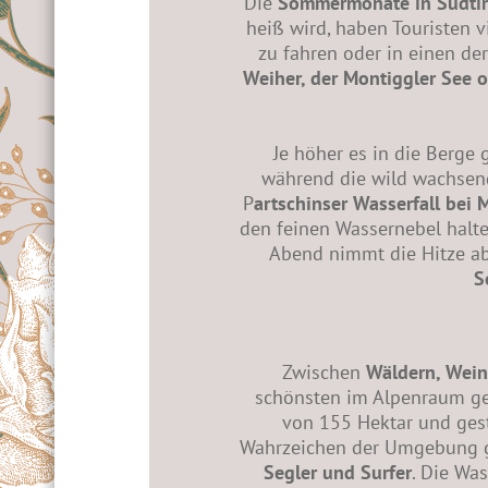
Die
Sommermonate in Südtir
heiß wird, haben Touristen v
zu fahren oder in einen d
Weiher, der Montiggler See 
Je höher es in die Berge 
während die wild wachsend
P
artschinser Wasserfall bei 
den feinen Wassernebel halte
Abend nimmt die Hitze ab
S
Zwischen
Wäldern, Wei
schönsten im Alpenraum gehö
von 155 Hektar und gesta
Wahrzeichen der Umgebung g
Segler und Surfer
. Die Wa