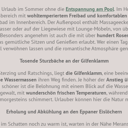
r Urlaub im Sommer ohne die
Entspannung am Pool
. Im H
sbereich mit
wohltemperiertem Freibad und komfortablen
bad im Innenbereich. Der Außenpool enthält Massageeck
asser oder auf der Liegewiese mit Lounge-Möbeln, von über
Besonders angenehm ist auch die mit über
hundert Rosen
 gemütliche Sitzen und Genießen erlaubt. Wer einen Tag
oll verwöhnen lassen und die romantische Atmosphäre gen
Tosende Sturzbäche an der Gilfenklamm
terzing und Ratschings, liegt
die Gilfenklamm
, eine beei
e Wassermassen
ihren Weg finden. Je höher der
Anstieg ü
o schöner ist die Belohnung mit einem Blick auf die Wasse
rgewalt, mit
wunderschön frischen Temperaturen
, währen
morgesteins schimmert. Urlauber können hier die Natur mi
Erholung und Abkühlung an den Eppaner Eislöchern
t im Schatten noch zu warm ist, warten in der Nähe Meran