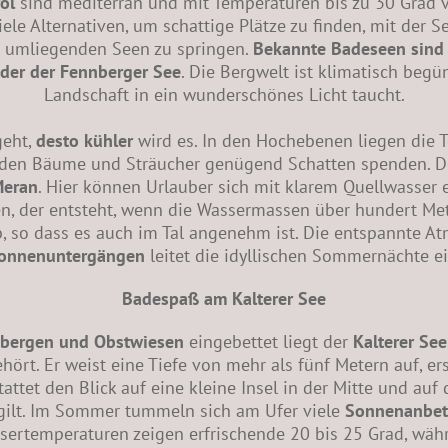
ol
sind mediterran und mit Temperaturen bis zu 30 Grad 
iele Alternativen, um schattige Plätze zu finden, mit der S
er umliegenden Seen zu springen.
Bekannte Badeseen sind d
oder der Fennberger See
. Die Bergwelt ist klimatisch begü
Landschaft in ein wunderschönes Licht taucht.
geht,
desto kühler
wird es. In den Hochebenen liegen die 
en Bäume und Sträucher genügend Schatten spenden. Der
Meran
. Hier können Urlauber sich mit klarem Quellwasser e
n, der entsteht, wenn die Wassermassen über hundert Mete
, so dass es auch im Tal angenehm ist. Die entspannte A
onnenuntergängen
leitet die idyllischen Sommernächte ei
Badespaß am Kalterer See
nbergen und Obstwiesen
eingebettet liegt der
Kalterer See
rt. Er weist eine Tiefe von mehr als fünf Metern auf, ers
ttet den Blick auf eine kleine Insel in der Mitte und auf 
ilt. Im Sommer tummeln sich am Ufer viele
Sonnenanbete
ssertemperaturen zeigen erfrischende 20 bis 25 Grad, wäh